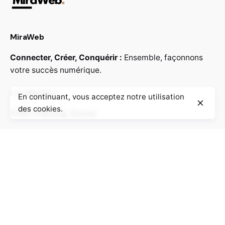
MiraWeb
Connecter, Créer, Conquérir :
Ensemble, façonnons
votre succès numérique.
Localisation
En continuant, vous acceptez notre utilisation
des cookies.
1700, Fribourg, Suisse
Contact
Vous souhaitez travailler avec nous ?
contact@miraweb.ch
‎ ‎
Organisons un premier appel