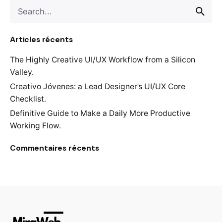
S
e
a
Articles récents
r
c
The Highly Creative UI/UX Workflow from a Silicon
h
Valley.
f
o
Creativo Jóvenes: a Lead Designer’s UI/UX Core
r
Checklist.
Definitive Guide to Make a Daily More Productive
Working Flow.
Commentaires récents